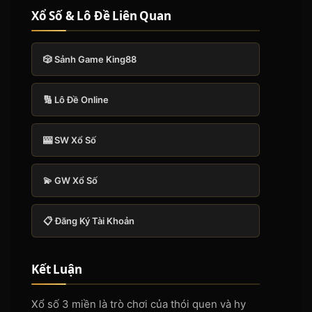
Xổ Số & Lô Đề Liên Quan
🎲 Sảnh Game King88
🔢 Lô Đề Online
🎰 SW Xổ Số
💫 GW Xổ Số
📋 Đăng Ký Tài Khoản
Kết Luận
Xổ số 3 miền là trò chơi của thói quen và hy