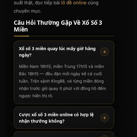
suất thật, đọc tiếp bài
lô đề online
cùng
chuyên mục.
Câu Hỏi Thường Gặp Về Xổ Số 3
Miền
Xổ số 3 miền quay lúc mấy giờ hằng
ngày?
Miền Nam 16h15, miền Trung 17h15 và miền
Bắc 18h15 — đều đặn mỗi ngày kể cả cuối
tuần. Trên sảnh King88, vé từng miền đóng
nhận trước giờ quay ít phút với đồng hồ đếm
ngược hiển thị rõ.
Cược xổ số 3 miền online có hợp lệ
nhận thưởng không?