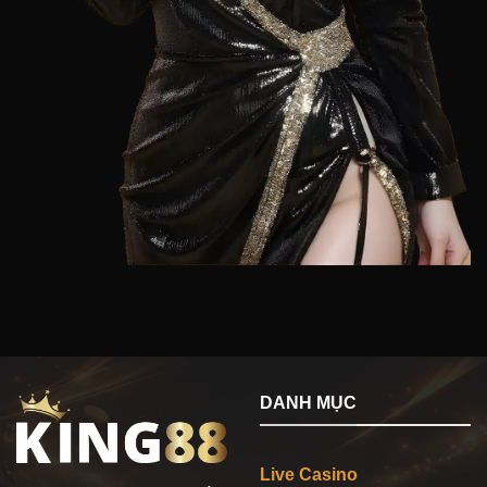
DANH MỤC
Live Casino