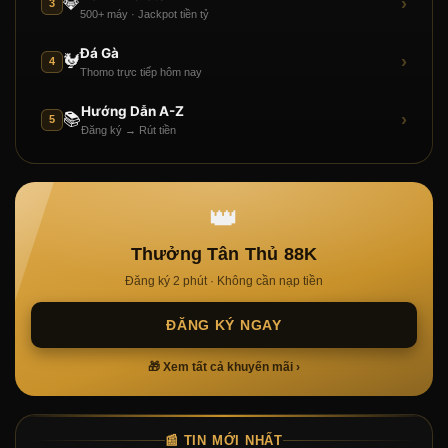
›
💎
3
500+ máy · Jackpot tiền tỷ
Đá Gà
›
🐓
4
Thomo trực tiếp hôm nay
Hướng Dẫn A-Z
›
📚
5
Đăng ký → Rút tiền
👑
Thưởng Tân Thủ 88K
Đăng ký 2 phút · Không cần nạp tiền
ĐĂNG KÝ NGAY
🎁 Xem tất cả khuyến mãi ›
📰 TIN MỚI NHẤT