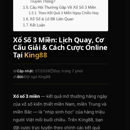
Truyền Thống?
Câu Hỏi Thường Gặp Về Xổ Số 3 Miền
Theo Kết Quả 3 Miền Ngay Chiều Nay
Xổ Số & Lô Đề Liên Quan
Kết Luận
Xổ Số 3 Miền: Lịch Quay, Cơ
Cấu Giải & Cách Cược Online
Tại
King88
📅
Cập nhật:
07/2026
⏱️Đọc trong 7 phút
✍️
Bởi:
Đội ngũ King88
Xổ số 3 miền
— kết quả mở thưởng hằng ngày
của xổ số kiến thiết miền Nam, miền Trung và
miền Bắc — là “nhịp sinh học” của hàng triệu
người Việt mỗi buổi chiều. Trên King88, bạn
đặt cược trực tuyến theo chính các kết quả