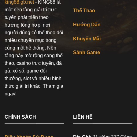
king88.gb.net
- KING88 là
một nền tảng giải trí trực
Thể Thao
tuyến phát triển theo
Hướng Dẫn
hướng tổng hợp, nơi
người dùng có thể theo dõi
Khuyến Mãi
nhiều chuyên mục trong
cùng một hệ thống. Nền
Sảnh Game
tảng này mở rộng sang thể
thao, casino trực tuyến, đá
gà, xổ số, game đổi
thưởng, slot và nhiều hình
thức giải trí khác
. Tham gia
ngay!
CHÍNH SÁCH
LIÊN HỆ