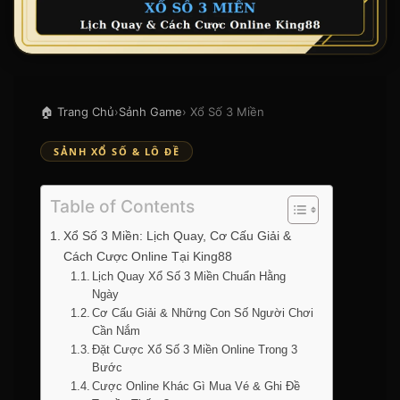
🏠 Trang Chủ
›
Sảnh Game
› Xổ Số 3 Miền
SẢNH XỔ SỐ & LÔ ĐỀ
Table of Contents
Xổ Số 3 Miền: Lịch Quay, Cơ Cấu Giải &
Cách Cược Online Tại King88
Lịch Quay Xổ Số 3 Miền Chuẩn Hằng
Ngày
Cơ Cấu Giải & Những Con Số Người Chơi
Cần Nắm
Đặt Cược Xổ Số 3 Miền Online Trong 3
Bước
Cược Online Khác Gì Mua Vé & Ghi Đề