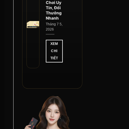
ứng
Chơi Uy
ng Cáo
Tín, Đổi
ộc
Thưởng
ng Dữ
Nhanh
ệu Thực
Tháng 7 5,
2026
ng 7 5,
26
XEM
CHI
XEM
TIẾT
CHI
TIẾT