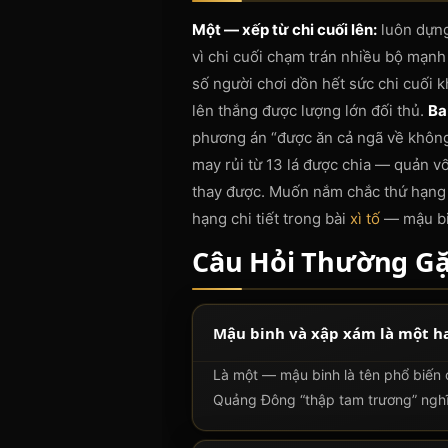
Một — xếp từ chi cuối lên:
luôn dựng 
vì chi cuối chạm trán nhiều bộ mạnh
số người chơi dồn hết sức chi cuối k
lên thắng được lượng lớn đối thủ.
Ba
phương án “được ăn cả ngã về không
may rủi từ 13 lá được chia — quản v
thay được. Muốn nắm chắc thứ hạng c
hạng chi tiết trong bài
xì tố
— mậu bi
Câu Hỏi Thường Gặ
Mậu binh và xập xám là một h
Là một — mậu binh là tên phổ biến 
Quảng Đông “thập tam trương” nghĩa