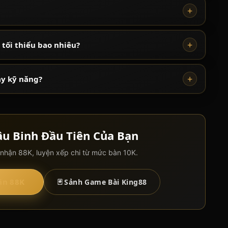
 tối thiểu bao nhiêu?
y kỹ năng?
u Binh Đầu Tiên Của Bạn
nhận 88K, luyện xếp chi từ mức bàn 10K.
ận 88K
🃏 Sảnh Game Bài King88