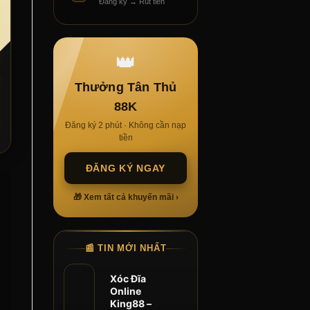
Đăng ký → Rút tiền
👑
Thưởng Tân Thủ
88K
Đăng ký 2 phút · Không cần nạp
tiền
ĐĂNG KÝ NGAY
🎁 Xem tất cả khuyến mãi ›
📰 TIN MỚI NHẤT
ng88
Xóc Đĩa
a Đảo?
Online
ểm
King88 –