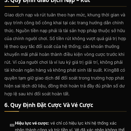
5. Quy Định Giao Dịch Nạp – Rút
Giao dịch nạp và rút tuân theo hạn mức, khung thời gian và
quy trình công bố công khai tại các trang hướng dẫn chính
thức. Nguồn tiền nạp phải là tài sản hợp pháp thuộc sở hữu
của chính người chơi. Số tiền rút không vượt quá giá trị hợp
lệ theo quy tắc đối soát của hệ thống; các khoản thưởng
khuyến mãi phải hoàn thành điều kiện vòng cược trước khi
rút. Ví của người chơi là ví lưu ký giá trị giải trí, không phải
tài khoản ngân hàng và không phát sinh lãi suất. King88 có
quyền tạm giữ giao dịch để đối soát trong trường hợp phát
hiện sai lệch dữ liệu, đồng thời hoàn trả đầy đủ phần số dư
hợp lệ sau khi đối soát hoàn tất.
6. Quy Định Đặt Cược Và Vé Cược
Hiệu lực vé cược:
vé chỉ có hiệu lực khi hệ thống xác
🎫
nhận thành công và trừ tiền ví. Vé đã xác nhận không thể