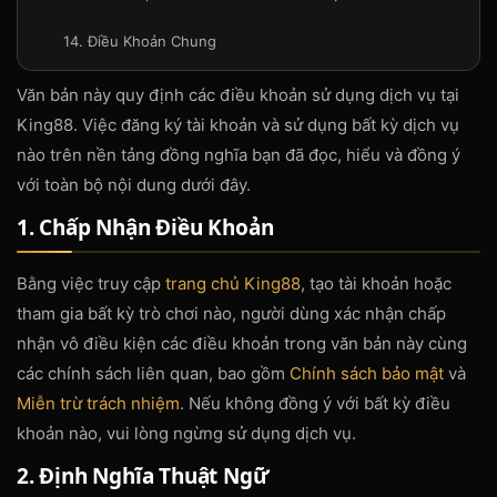
14. Điều Khoản Chung
Văn bản này quy định các điều khoản sử dụng dịch vụ tại
King88. Việc đăng ký tài khoản và sử dụng bất kỳ dịch vụ
nào trên nền tảng đồng nghĩa bạn đã đọc, hiểu và đồng ý
với toàn bộ nội dung dưới đây.
1. Chấp Nhận Điều Khoản
Bằng việc truy cập
trang chủ King88
, tạo tài khoản hoặc
tham gia bất kỳ trò chơi nào, người dùng xác nhận chấp
nhận vô điều kiện các điều khoản trong văn bản này cùng
các chính sách liên quan, bao gồm
Chính sách bảo mật
và
Miễn trừ trách nhiệm
. Nếu không đồng ý với bất kỳ điều
khoản nào, vui lòng ngừng sử dụng dịch vụ.
2. Định Nghĩa Thuật Ngữ