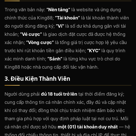
Trong văn bản này:
“Nền tảng”
là website và ứng dụng
chính thức của King88;
“Tài khoản”
là tài khoản thành viên
do người dùng đăng ký;
“Ví”
là số dư khả dụng gắn với tài
khoản;
“Vé cược”
là giao dịch đặt cược đã được hệ thống
xác nhận;
“Vòng cược”
là tổng giá trị cược hợp lệ yêu cầu
trước khi rút khoản tiền gắn điều kiện;
“KYC”
là quy trình
xác minh danh tính;
“Sảnh”
là từng khu vực trò chơi do
King88 hoặc nhà cung cấp đối tác vận hành.
3. Điều Kiện Thành Viên
Người dùng phải
đủ 18 tuổi trở lên
tại thời điểm đăng ký;
cung cấp thông tin cá nhân chính xác, đầy đủ và cập nhật
khi có thay đổi; đồng thời chịu trách nhiệm đảm bảo việc
tham gia phù hợp với quy định pháp luật tại nơi cư trú. Mỗi
cá nhân chỉ được sở hữu
một (01) tài khoản duy nhất
— hệ
thống đối chiếu thông tin, thiết bị và địa chỉ IP để thực thi