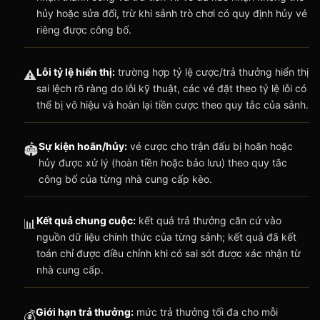
hủy hoặc sửa đổi, trừ khi sảnh trò chơi có quy định hủy vé
riêng được công bố.
Lỗi tỷ lệ hiển thị:
trường hợp tỷ lệ cược/trả thưởng hiển thị
⚠️
sai lệch rõ ràng do lỗi kỹ thuật, các vé đặt theo tỷ lệ lỗi có
thể bị vô hiệu và hoàn lại tiền cược theo quy tắc của sảnh.
Sự kiện hoãn/hủy:
vé cược cho trận đấu bị hoãn hoặc
🏟️
hủy được xử lý (hoàn tiền hoặc bảo lưu) theo quy tắc
công bố của từng nhà cung cấp kèo.
Kết quả chung cuộc:
kết quả trả thưởng căn cứ vào
📊
nguồn dữ liệu chính thức của từng sảnh; kết quả đã kết
toán chỉ được điều chỉnh khi có sai sót được xác nhận từ
nhà cung cấp.
Giới hạn trả thưởng:
mức trả thưởng tối đa cho mỗi
💰