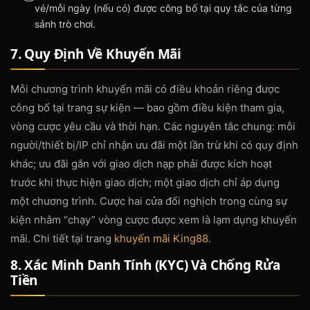
vé/mỗi ngày (nếu có) được công bố tại quy tắc của từng
sảnh trò chơi.
7. Quy Định Về Khuyến Mãi
Mỗi chương trình khuyến mãi có điều khoản riêng được
công bố tại trang sự kiện — bao gồm điều kiện tham gia,
vòng cược yêu cầu và thời hạn. Các nguyên tắc chung: mỗi
người/thiết bị/IP chỉ nhận ưu đãi một lần trừ khi có quy định
khác; ưu đãi gắn với giao dịch nạp phải được kích hoạt
trước khi thực hiện giao dịch; một giao dịch chỉ áp dụng
một chương trình. Cược hai cửa đối nghịch trong cùng sự
kiện nhằm “chạy” vòng cược được xem là lạm dụng khuyến
mãi. Chi tiết tại trang
khuyến mãi King88
.
8. Xác Minh Danh Tính (KYC) Và Chống Rửa
Tiền