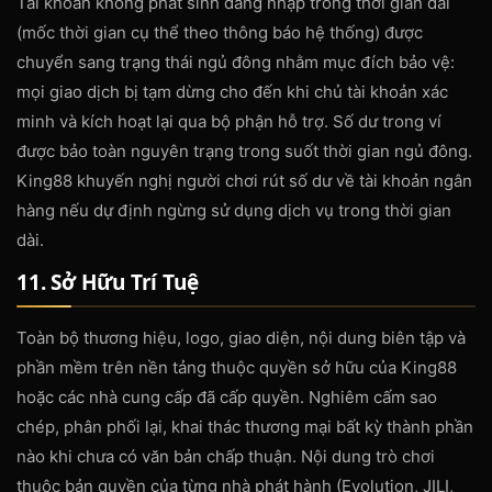
Tài khoản không phát sinh đăng nhập trong thời gian dài
(mốc thời gian cụ thể theo thông báo hệ thống) được
chuyển sang trạng thái ngủ đông nhằm mục đích bảo vệ:
mọi giao dịch bị tạm dừng cho đến khi chủ tài khoản xác
minh và kích hoạt lại qua bộ phận hỗ trợ. Số dư trong ví
được bảo toàn nguyên trạng trong suốt thời gian ngủ đông.
King88 khuyến nghị người chơi rút số dư về tài khoản ngân
hàng nếu dự định ngừng sử dụng dịch vụ trong thời gian
dài.
11. Sở Hữu Trí Tuệ
Toàn bộ thương hiệu, logo, giao diện, nội dung biên tập và
phần mềm trên nền tảng thuộc quyền sở hữu của King88
hoặc các nhà cung cấp đã cấp quyền. Nghiêm cấm sao
chép, phân phối lại, khai thác thương mại bất kỳ thành phần
nào khi chưa có văn bản chấp thuận. Nội dung trò chơi
thuộc bản quyền của từng nhà phát hành (Evolution, JILI,