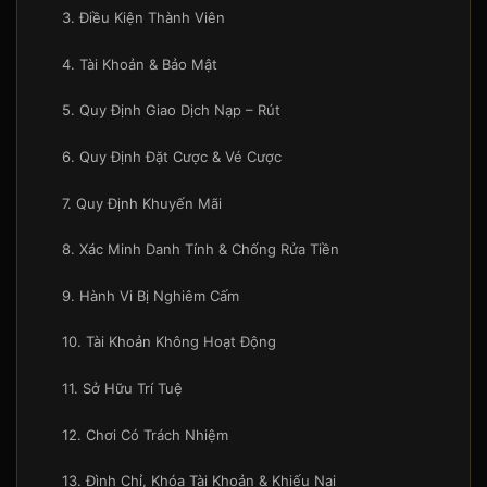
3. Điều Kiện Thành Viên
4. Tài Khoản & Bảo Mật
5. Quy Định Giao Dịch Nạp – Rút
6. Quy Định Đặt Cược & Vé Cược
7. Quy Định Khuyến Mãi
8. Xác Minh Danh Tính & Chống Rửa Tiền
9. Hành Vi Bị Nghiêm Cấm
10. Tài Khoản Không Hoạt Động
11. Sở Hữu Trí Tuệ
12. Chơi Có Trách Nhiệm
13. Đình Chỉ, Khóa Tài Khoản & Khiếu Nại