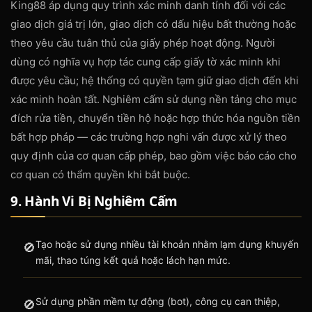
King88 áp dụng quy trình xác minh danh tính đối với các
giao dịch giá trị lớn, giao dịch có dấu hiệu bất thường hoặc
theo yêu cầu tuân thủ của giấy phép hoạt động. Người
dùng có nghĩa vụ hợp tác cung cấp giấy tờ xác minh khi
được yêu cầu; hệ thống có quyền tạm giữ giao dịch đến khi
xác minh hoàn tất. Nghiêm cấm sử dụng nền tảng cho mục
đích rửa tiền, chuyển tiền hộ hoặc hợp thức hóa nguồn tiền
bất hợp pháp — các trường hợp nghi vấn được xử lý theo
quy định của cơ quan cấp phép, bao gồm việc báo cáo cho
cơ quan có thẩm quyền khi bắt buộc.
9. Hành Vi Bị Nghiêm Cấm
Tạo hoặc sử dụng nhiều tài khoản nhằm lạm dụng khuyến
🚫
mãi, thao túng kết quả hoặc lách hạn mức.
Sử dụng phần mềm tự động (bot), công cụ can thiệp,
🚫